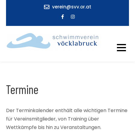
Skip
verein@svv.or.at
to
content
SV VÖCKLABRUCK
Willkommen beim Schwimmverein
Vöcklabruck!
Termine
Der Terminkalender enthält alle wichtigen Termine
für Vereinsmitglieder, von Training über
Wettkämpfe bis hin zu Veranstaltungen.